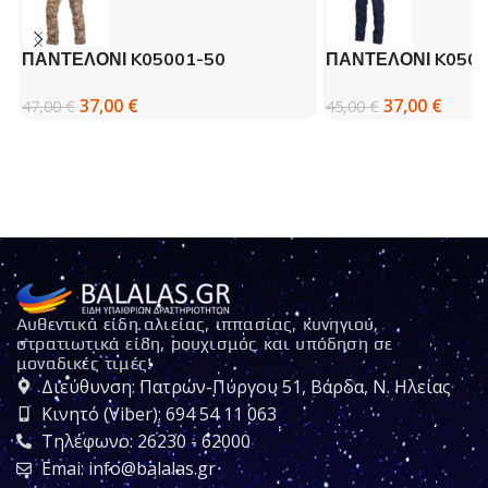
ΠΑΝΤΕΛΟΝΙ K05001-50
ΠΑΝΤΕΛΟΝΙ K0500
PENTAGON BDU 2.0 PENTAGAMO
Pentagon BDU 2.0 
37,00
€
37,00
€
47,00
€
45,00
€
Αυθεντικά είδη αλιείας, ιππασίας, κυνηγιού,
στρατιωτικά είδη, ρουχισμός και υπόδηση σε
μοναδικές τιμές!
Διεύθυνση: Πατρών-Πύργου 51, Βάρδα, Ν. Ηλείας
Κινητό (Viber): 694 54 11 063
Τηλέφωνο: 26230 - 62000
Emai: info@balalas.gr