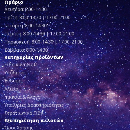
Ωράριο
Δευτέρα: 8:00-14:30
Τρίτη: 8:00-14:30 | 17:00-21:00
Τετάρτη: 8:00-14:30
Πέμπτη: 8:00-14:30 | 17:00-21:00
Παρασκευή: 8:00-14:30 | 17:00-21:00
Σάββατο: 8:00-14:30
Κατηγορίες προϊόντων
Είδη κυνηγιού
Υπόδηση
Ένδυση
Αλιεία
Ιππασία & Άλογο
Υπαίθριες Δραστηριότητες
Στρατιωτικά Είδη
Εξυπηρέτηση πελατών
Όροι Χρήσης