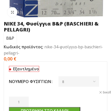
Click to enlarge
NIKE 34, Φυσίγγια B&P (BASCHIERI &
PELLAGRI)
B&P
Κωδικός προϊόντος:
nike-34-φυσίγγια-bp-baschieri-
pellagri-
0,00
€
Εξαντλημένο
ΝΟΥΜΕΡΟ ΦΥΣΙΓΓΙΩΝ
Εκκα
ΠΡΟΣΘΉΚΗ ΣΤΟ ΚΑΛΆΘΙ