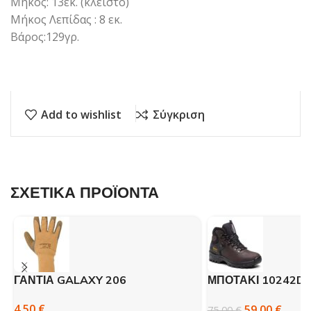
Μήκος: 13εκ. (κλειστό)
Μήκος Λεπίδας : 8 εκ.
Βάρος:129γρ.
Add to wishlist
Σύγκριση
ΣΧΕΤΙΚΑ ΠΡΟΪΟΝΤΑ
ΓΑΝΤΙΑ GALAXY 206
ΜΠΟΤΑΚΙ 10242D
ΠΕΖΟΠΟΡΙΑΣ GRI
4,50
€
59,00
€
75,00
€