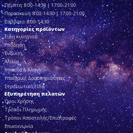
Πέμπτη: 8:00-14:30 | 17:00-21:00
Παρασκευή: 8:00-14:30 | 17:00-21:00
Σάββατο: 8:00-14:30
Κατηγορίες προϊόντων
Είδη κυνηγιού
Υπόδηση
Ένδυση
Αλιεία
Ιππασία & Άλογο
Υπαίθριες Δραστηριότητες
Στρατιωτικά Είδη
Εξυπηρέτηση πελατών
Όροι Χρήσης
Τρόποι Πληρωμής
Τρόποι Αποστολής/Επιστροφές
Επικοινωνία