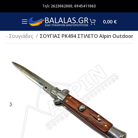
Τηλ:
2623062000
,
6945411063
0,00
€
ια - Σουγιάδες
ΣΟΥΓΙΑΣ PK494 ΣΤΙΛΕΤΟ Alpin Outdoor