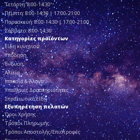
Τετάρτη: 8:00-14:30
Πέμπτη: 8:00-14:30 | 17:00-21:00
Παρασκευή: 8:00-14:30 | 17:00-21:00
Σάββατο: 8:00-14:30
Κατηγορίες προϊόντων
Είδη κυνηγιού
Υπόδηση
Ένδυση
Αλιεία
Ιππασία & Άλογο
Υπαίθριες Δραστηριότητες
Στρατιωτικά Είδη
Εξυπηρέτηση πελατών
Όροι Χρήσης
Τρόποι Πληρωμής
Τρόποι Αποστολής/Επιστροφές