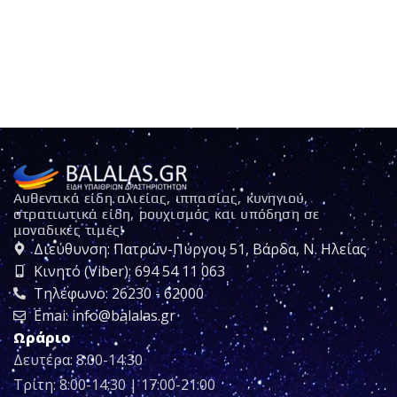
Αυθεντικά είδη αλιείας, ιππασίας, κυνηγιού,
στρατιωτικά είδη, ρουχισμός και υπόδηση σε
μοναδικές τιμές!
Διεύθυνση: Πατρών-Πύργου 51, Βάρδα, Ν. Ηλείας
Κινητό (Viber): 694 54 11 063
Τηλέφωνο: 26230 - 62000
Emai: info@balalas.gr
Ωράριο
Δευτέρα: 8:00-14:30
Τρίτη: 8:00-14:30 | 17:00-21:00