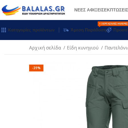
ΝΕΕΣ ΑΦΙΞΕΙΣ
ΕΚΠΤΩΣΕΙ
1-3 ΕΡΓΆΣΙΜΕΣ ΗΜΈΡΕΣ
Κατηγορίες προϊόντων
Άμεση Παράδοση
Προσιτ
Αρχική σελίδα
Είδη κυνηγιού
Παντελόν
-39%