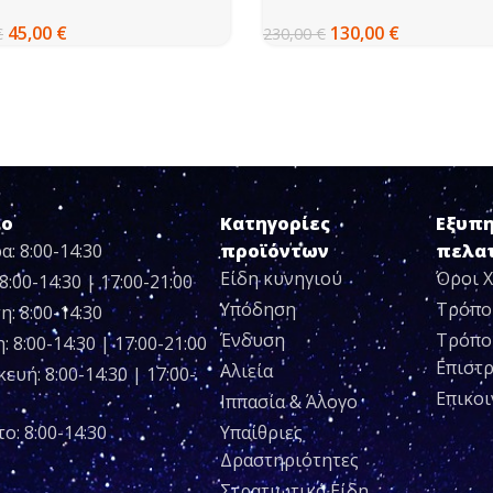
RROOF BLACK – 610Α
JAKT
45,00
€
130,00
€
€
230,00
€
ιο
Κατηγορίες
Εξυπ
α: 8:00-14:30
προϊόντων
πελα
Είδη κυνηγιού
Όροι 
8:00-14:30 | 17:00-21:00
Υπόδηση
Τρόπο
η: 8:00-14:30
Ένδυση
Τρόπο
 8:00-14:30 | 17:00-21:00
Επιστ
Αλιεία
ευή: 8:00-14:30 | 17:00-
Επικο
Ιππασία & Άλογο
ο: 8:00-14:30
Υπαίθριες
Δραστηριότητες
Στρατιωτικά Είδη