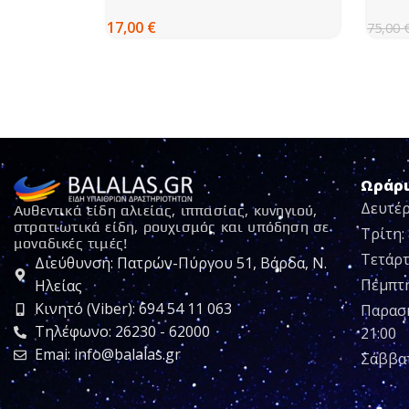
WATE
17,00
€
75,00
Ωράρ
Δευτέρ
Αυθεντικά είδη αλιείας, ιππασίας, κυνηγιού,
στρατιωτικά είδη, ρουχισμός και υπόδηση σε
Τρίτη: 
μοναδικές τιμές!
Τετάρτ
Διεύθυνση: Πατρών-Πύργου 51, Βάρδα, Ν.
Πέμπτη:
Ηλείας
Κινητό (Viber): 694 54 11 063
Παρασκ
Τηλέφωνο: 26230 - 62000
21:00
Emai: info@balalas.gr
Σάββατ