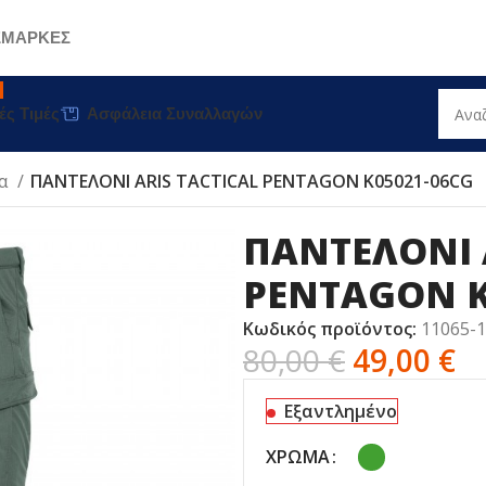
Σ
ΜΑΡΚΕΣ
ές Τιμές
Ασφάλεια Συναλλαγών
ια
ΠΑΝΤΕΛΟΝΙ ARIS TACTICAL PENTAGON K05021-06CG
ΠΑΝΤΕΛΟΝΙ 
PENTAGON K
Κωδικός προϊόντος:
11065-
80,00
€
49,00
€
Εξαντλημένο
ΧΡΏΜΑ