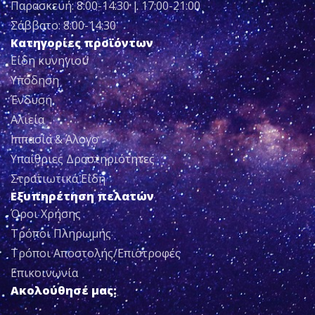
Παρασκευή: 8:00-14:30 | 17:00-21:00
Σάββατο: 8:00-14:30
Κατηγορίες προϊόντων
Είδη κυνηγιού
Υπόδηση
Ένδυση
Αλιεία
Ιππασία & Άλογο
Υπαίθριες Δραστηριότητες
Στρατιωτικά Είδη
Εξυπηρέτηση πελατών
Όροι Χρήσης
Τρόποι Πληρωμής
Τρόποι Αποστολής/Επιστροφές
Επικοινωνία
Ακολούθησέ μας: