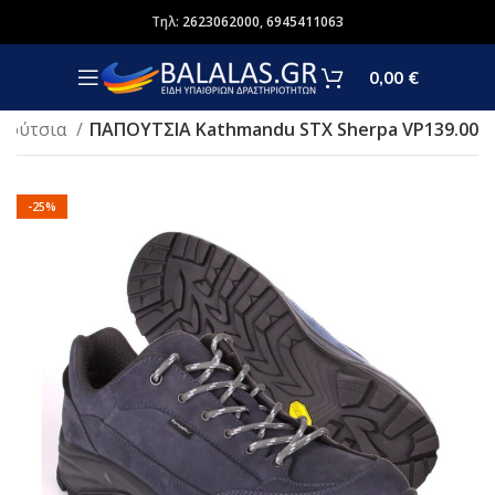
Τηλ:
2623062000
,
6945411063
0,00
€
πούτσια
ΠΑΠΟΥΤΣΙΑ Kathmandu STX Sherpa VP139.00
-25%