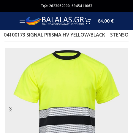
Τηλ:
2623062000
,
6945411063
64,00
€
T 04100173 SIGNAL PRISMA HV YELLOW/BLACK – STENSO