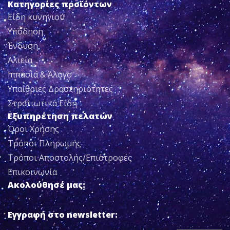
Κατηγορίες προϊόντων
Είδη κυνηγιού
Υπόδηση
Ένδυση
Αλιεία
Ιππασία & Άλογο
Υπαίθριες Δραστηριότητες
Στρατιωτικά Είδη
Εξυπηρέτηση πελατών
Όροι Χρήσης
Τρόποι Πληρωμής
Τρόποι Αποστολής/Επιστροφές
Επικοινωνία
Ακολούθησέ μας:
Εγγραφή στο newsletter: