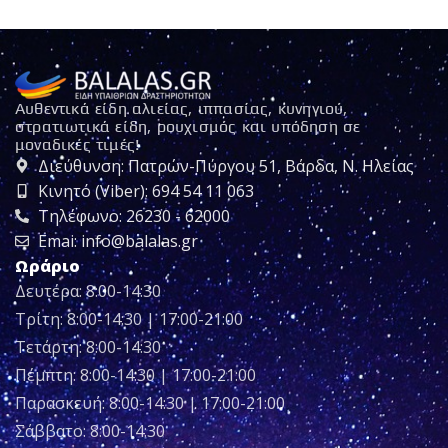
Αυθεντικά είδη αλιείας, ιππασίας, κυνηγιού,
στρατιωτικά είδη, ρουχισμός και υπόδηση σε
μοναδικές τιμές!
Διεύθυνση: Πατρών-Πύργου 51, Βάρδα, Ν. Ηλείας
Κινητό (Viber): 694 54 11 063
Τηλέφωνο: 26230 - 62000
Emai: info@balalas.gr
Ωράριο
Δευτέρα: 8:00-14:30
Τρίτη: 8:00-14:30 | 17:00-21:00
Τετάρτη: 8:00-14:30
Πέμπτη: 8:00-14:30 | 17:00-21:00
Παρασκευή: 8:00-14:30 | 17:00-21:00
Σάββατο: 8:00-14:30